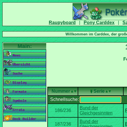
|
|
Nummer
Serie
Schnellsuche:
Bund der
Bund der