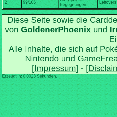
Diese Seite sowie die Cardd
von
und
Alle Inhalte, die sich auf Po
Nintendo und GameFrea
Erzeugt in: 0.0023 Sekunden.