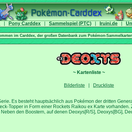
|
|
|
|
|
Serie. Es besteht hauptsächlich aus Pokémon der dritten Genera
eck-Topper in Form einer Rockets Raikou ex Karte vorhanden. 
a. Neben den Boostern, auf denen Deoxys[R/S], Deoxys[BG], De