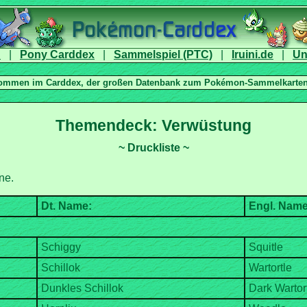
|
|
|
|