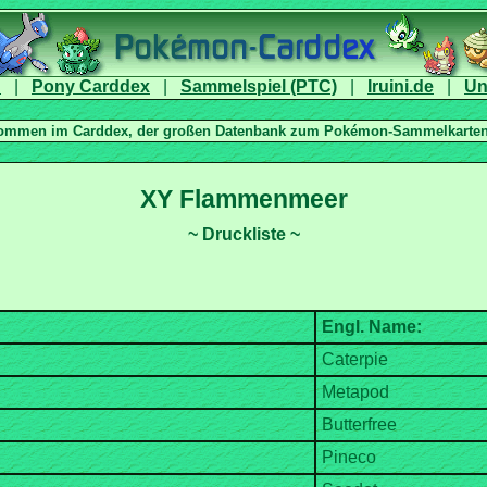
|
|
|
|