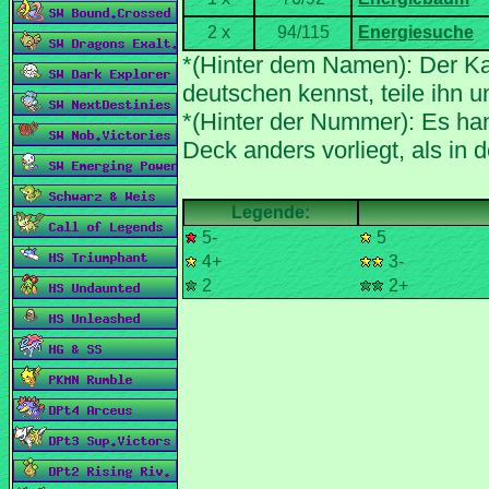
*(Hinter dem Namen): Der Ka
*(Hinter der Nummer): Es han
5-
5
4+
3-
2
2+