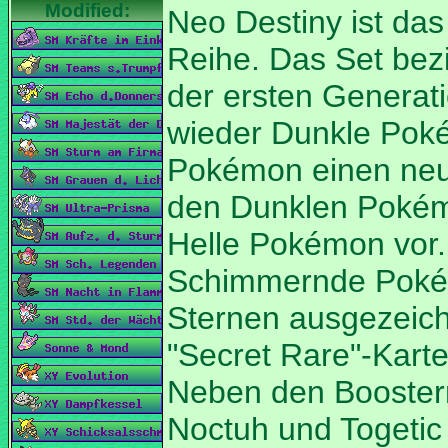
Reihe. Das Set bez
der ersten Generati
wieder Dunkle Poké
Pokémon einen ne
den Dunklen Pokém
Helle Pokémon vor.
Schimmernde Pokém
Sternen ausgezeich
"Secret Rare"-Kart
Neben den Boostern
Noctuh und Togetic 