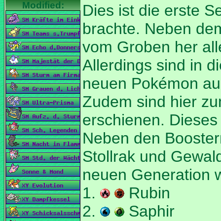
Dies ist die erste S
brachte. Neben de
vom Groben her all
Allerdings sind in d
neuen Pokémon aus
Zudem sind hier zu
erschienen. Dieses
Neben den Booster
Stollrak und Gewald
neuen Generation w
1.
Rubin
2.
Saphir