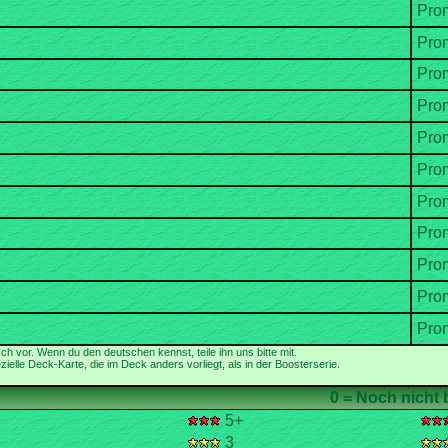
ielle Deck-Karte, die im Deck anders vorliegt, als in der Boosterserie.
5+
3