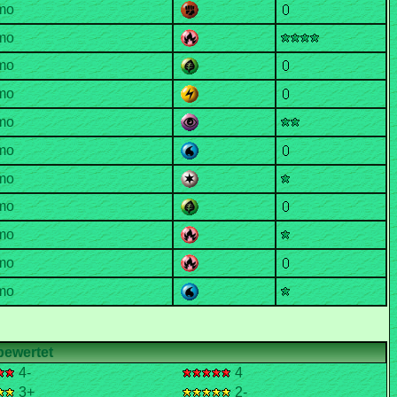
4-
4
3+
2-