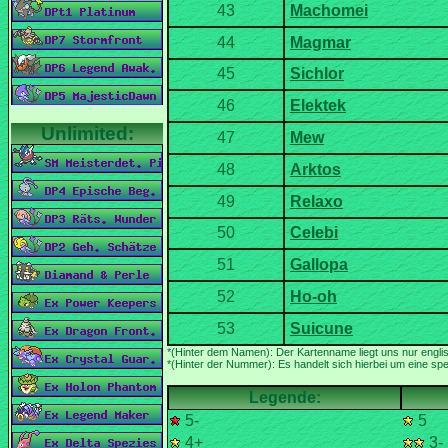
*(Hinter der Nummer): Es handelt sich hierbei um eine spez
5-
5
4+
3-