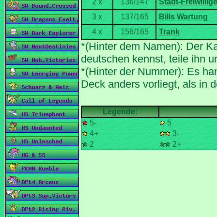
*(Hinter dem Namen): Der Ka
*(Hinter der Nummer): Es han
5-
5
4+
3-
2
2+