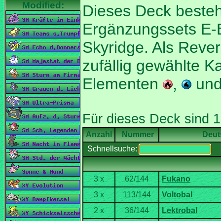
Dieses Deck besteh
Skyridge. Als Rever
zufällig gewählte K
Elementen
,
un
Nummer
Deut
Schnellsuche: