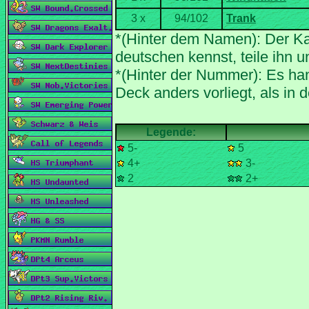
*(Hinter dem Namen): Der Ka
*(Hinter der Nummer): Es han
5-
5
4+
3-
2
2+