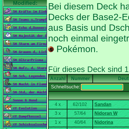
Bei diesem Deck han
Decks der Base2-Edi
aus Basis und Dsch
noch einmal einget
Pokémon.
Nummer
Deut
Schnellsuche: