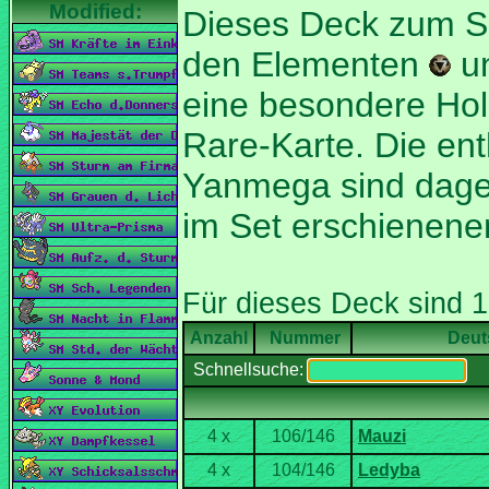
Dieses Deck zum S
den Elementen
u
eine besondere Hol
Rare-Karte. Die en
Yanmega sind dage
Nummer
Deut
Schnellsuche: