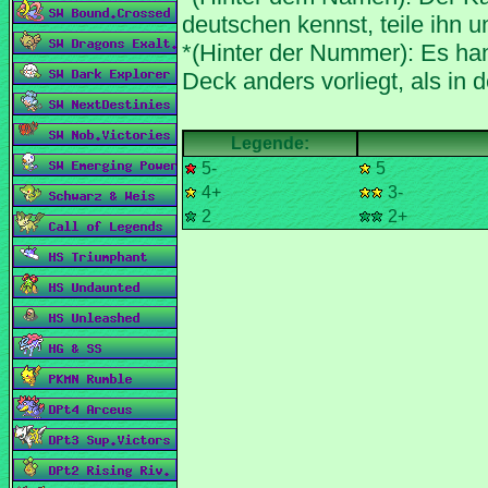
*(Hinter der Nummer): Es han
5-
5
4+
3-
2
2+