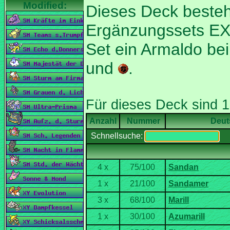
Dieses Deck besteh
Ergänzungssets EX-
Set ein Armaldo be
und
.
Nummer
Deut
Schnellsuche: