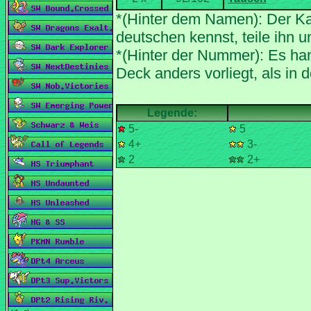
*(Hinter dem Namen): Der Ka
*(Hinter der Nummer): Es han
5-
5
4+
3-
2
2+