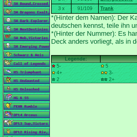
*(Hinter dem Namen): Der Ka
*(Hinter der Nummer): Es han
5-
5
4+
3-
2
2+