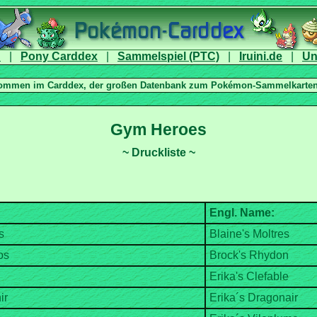
|
|
|
|