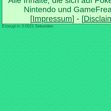
Alle Inhalte, die sich auf Po
Nintendo und GameFrea
Erzeugt in: 0.0021 Sekunden.