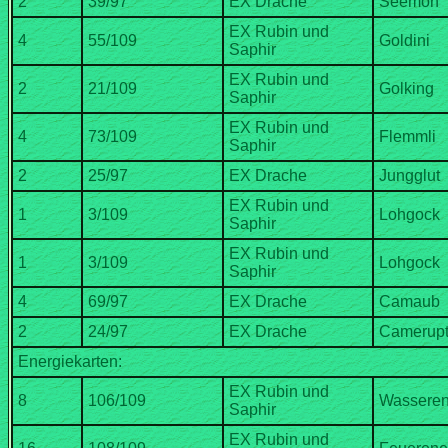
EX Rubin und
EX Rubin und
EX Rubin und
EX Rubin und
EX Rubin und
EX Rubin und
EX Rubin und