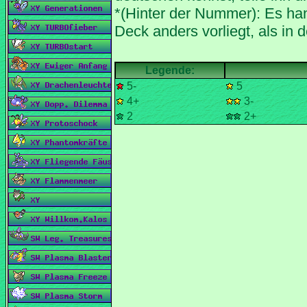
*(Hinter der Nummer): Es han
5-
5
4+
3-
2
2+