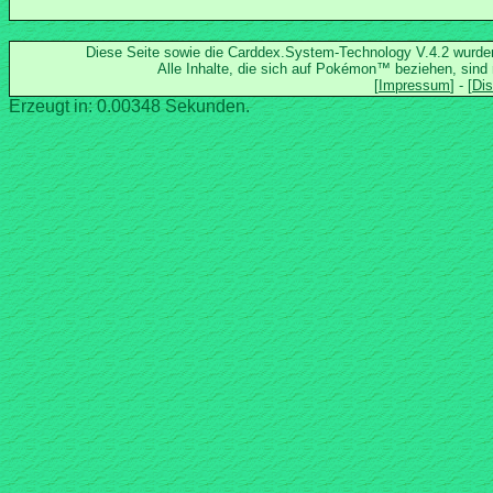
Diese Seite sowie die Carddex.System-Technology V.4.2 wurd
Alle Inhalte, die sich auf Pokémon™ beziehen, sind
Erzeugt in: 0.00348 Sekunden.