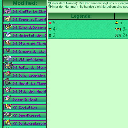
*(Hinter der Nummer): Es handelt sich hierbei um eine spez
5-
5
4+
3-
2
2+