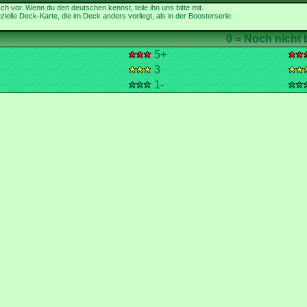
ielle Deck-Karte, die im Deck anders vorliegt, als in der Boosterserie.
5+
3
1-