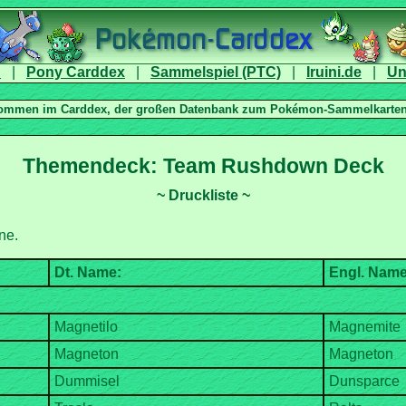
|
|
|
|