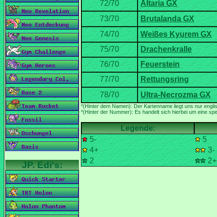
*(Hinter der Nummer): Es handelt sich hierbei um eine spez
5-
5
4+
3-
2
2+