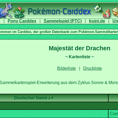
|
|
|
|
|
Deutscher Name