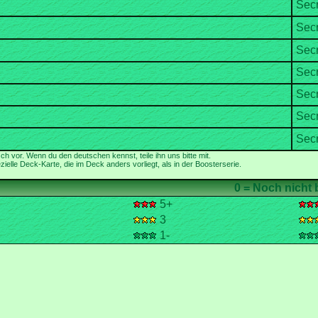
ielle Deck-Karte, die im Deck anders vorliegt, als in der Boosterserie.
5+
3
1-