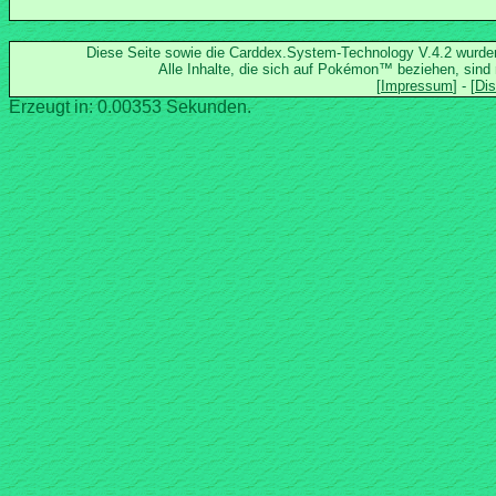
Diese Seite sowie die Carddex.System-Technology V.4.2 wurd
Alle Inhalte, die sich auf Pokémon™ beziehen, sind
Erzeugt in: 0.00353 Sekunden.