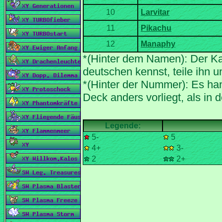
*(Hinter dem Namen): Der Ka
*(Hinter der Nummer): Es han
5-
5
4+
3-
2
2+