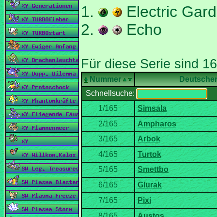
1.
Electric Gar
2.
Echo
Nummer
Deutsche
Schnellsuche: