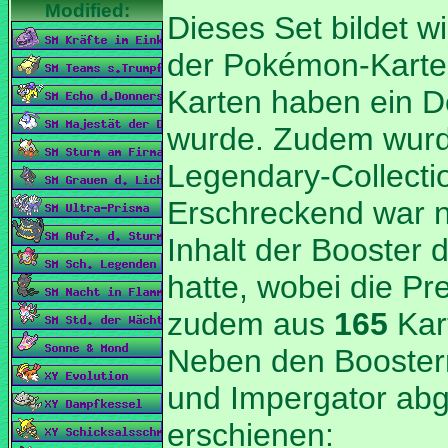
Dieses Set bildet w
der Pokémon-Karten
Karten haben ein D
wurde. Zudem wurd
Legendary-Collectio
Erschreckend war n
Inhalt der Booster d
hatte, wobei die Pr
zudem aus
Kar
Neben den Boostern,
und Impergator abge
erschienen: