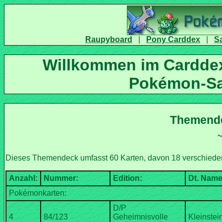
|
|
Willkommen im Carddex
D/P
Geheimnisvolle