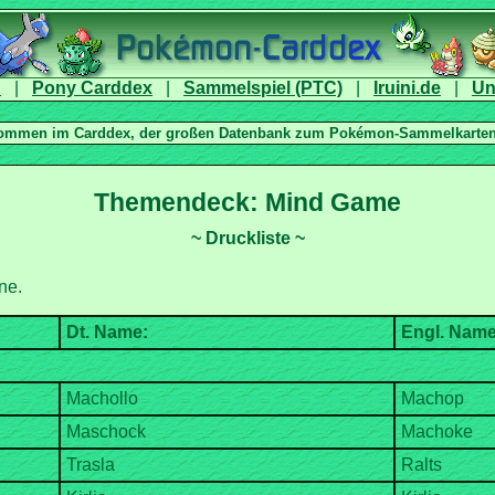
|
|
|
|