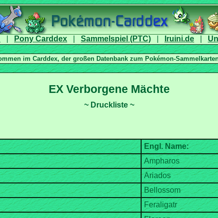
|
|
|
|