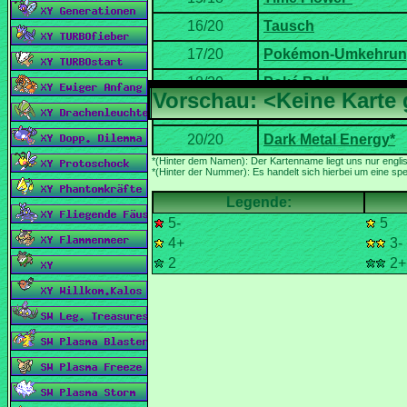
*(Hinter der Nummer): Es handelt sich hierbei um eine spez
5-
5
4+
Typ:
3-
2
2+