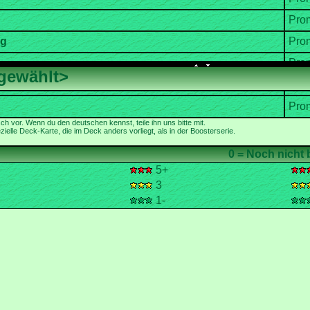
ielle Deck-Karte, die im Deck anders vorliegt, als in der Boosterserie.
5+
3
1-