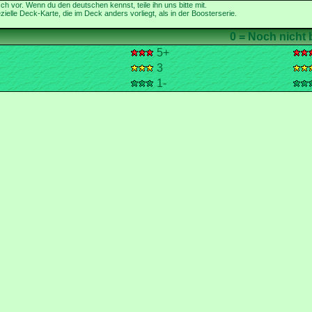
ielle Deck-Karte, die im Deck anders vorliegt, als in der Boosterserie.
5+
3
1-