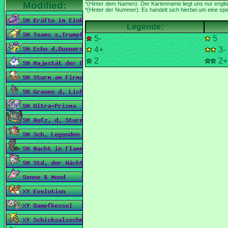
*(Hinter der Nummer): Es handelt sich hierbei um eine spez
5-
5
4+
3-
2
2+