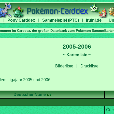
|
|
|
|
|
Deutscher Name