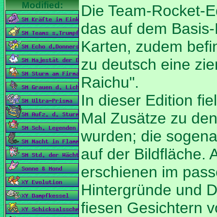
Die Team-Rocket-Ed
das auf dem Basis-
Karten, zudem befin
zu deutsch eine zie
Raichu".
In dieser Edition f
Mal Zusätze zu d
wurden; die sogen
auf der Bildfläche.
erschienen im pas
Hintergründe und 
fiesen Gesichtern 