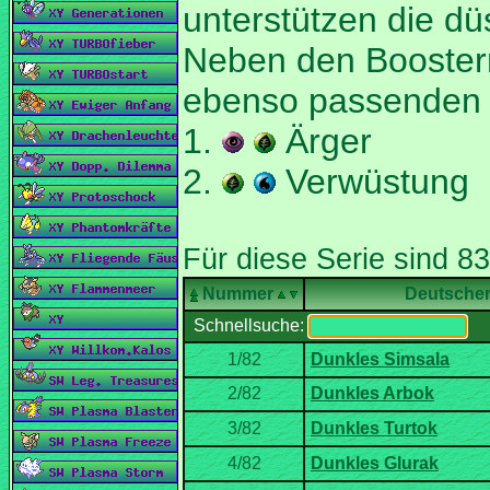
unterstützen die d
Neben den Booster
ebenso passenden 
1.
Ärger
2.
Verwüstung
Nummer
Deutsche
Schnellsuche: